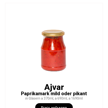
Ajvar
Paprikamark mild oder pikant
in Gläsern a 370ml, a 690ml, a 1690ml
Preis anfragen