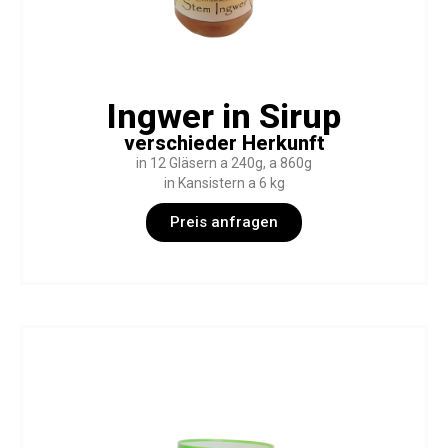
Ingwer in Sirup
verschieder Herkunft
in 12 Gläsern a 240g, a 860g
in Kansistern a 6 kg
Preis anfragen